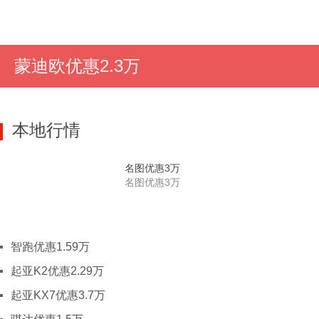
J
吉林
长春
吉林
四平
延边
通
江西
南昌
景德镇
萍乡
九江
零跑汽车零跑T03
江苏
南京
徐州
南通
常州
无
蒙迪欧优惠2.3万
一键询价
L
辽宁
沈阳
大连
锦州
铁岭
鞍
N
宁夏
石嘴山
吴忠
本地行情
内蒙古
呼和浩特
包头
鄂尔多斯
Q
青海
西宁
名图优惠3万
S
山东
济南
滨州
东营
德州
菏
名图优惠3万
莱芜
青岛
日照
泰安
潍
淄博
山西
太原
临汾
大同
运城
晋
智跑优惠1.59万
朔州
忻州
吕梁
起亚K2优惠2.29万
陕西
西安
榆林
渭南
宝鸡
汉
起亚KX7优惠3.7万
安康
商洛