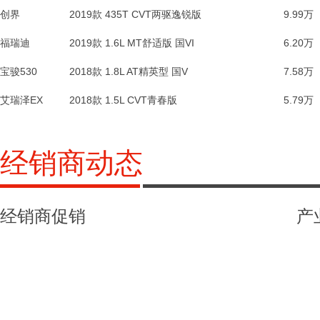
创界
宝骏530
创界
昂科拉GX
传祺M8
传祺M8
红旗HQ9
2019款 435T CVT两驱逸锐版
2019款 435T CVT两驱逸锐版
2021款 领秀系列 390T 旗舰版
2018款 1.8L AT精英型 国V
2020款 20T CVT两驱豪华型
2021款 大师系列 390T 四座御享版
2024款 2.0T 旗舰版
9.99万
9.99万
26.4
1
福瑞迪
艾瑞泽EX
福瑞迪
雷凌双擎E+
荣威iMAX8
荣威iMAX8 EV
奔驰GLE AMG运动SUV
2019款 1.6L AT智享互联版 国VI
2019款 1.6L MT舒适版 国VI
2022款 400TGI 至尊版
2018款 1.5L CVT青春版
2019款 1.8PH GS CVT精英版
2022款 头等舱铂金版
2015款 AMG GLE 63 4MATIC
8.60万
6.20万
25.3
1
宝骏530
菱智M3
宝骏530
柯迪亚克GT
奔驰CLA级
奔驰CLA级
2018款 1.5T DCT豪华型 国V
2018款 1.8L AT精英型 国V
2022款 CLA 200
2019款 M3L 2.0L MT标准型(7座)
2019款 TSI330 两驱标准版 国VI
2022款 CLA 200 4MATIC
9.08万
7.58万
29.9
1
艾瑞泽EX
新宝骏RM-5
博瑞
博瑞
2017款 2.4L AT标准型
2018款 1.5L CVT青春版
2019款 1.5T MT 24小时在线精英型 5座
2017款 1.8T AT 旗舰型
10.48万
5.79万
1
经销商动态
经销商促销
产