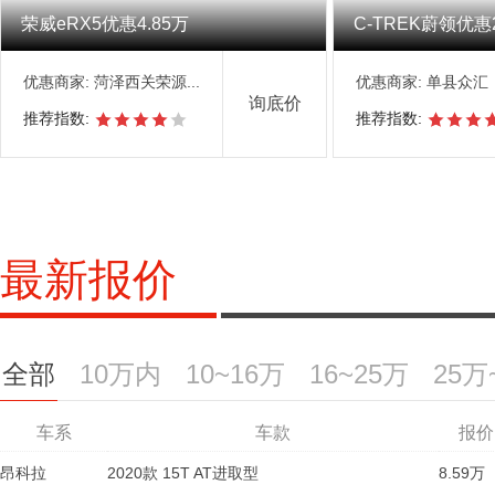
荣威eRX5优惠4.85万
C-TREK蔚领优惠
优惠商家:
菏泽西关荣源...
优惠商家:
单县众汇
询底价
推荐指数:
推荐指数:
最新报价
全部
10万内
10~16万
16~25万
25万
车系
车系
车系
车系
车系
车系
车系
车款
车款
车款
车款
车款
车款
车款
报价
报
报
昂科拉
福瑞迪
昂科拉
创界
红旗HS7
红旗HS7
捷豹F-TYPE SVR
2020款 15T AT进取型
2020款 15T AT进取型
2023款 2.0T 自动两驱旗享版 六座
2019款 1.6L MT舒适版 国VI
2019款 435T RS CVT两驱劲锐版
2022款 3.0T 自动四驱智联旗享版 7座
2019款 5.0T SVR 硬顶版
8.59万
8.59万
29.5
1