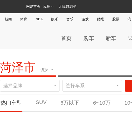
网易首页
应用
无障碍浏览
新闻
体育
NBA
娱乐
音乐
游戏
财经
股票
汽
首页
购车
新车
菏泽市
切换
选择品牌
选择车系
广州
杭
SUV
热门车型
6万以下
6~10万
10
#
直辖市
北京
上海
天津
重庆
MINI 3-DOOR
宝骏KiWi EV
金杯小海狮
别克昂科拉
宝马2系
宝马2系
长安欧尚科尚EV
东风锐骐6
大众凌渡
奔驰C级
奔驰C级
长安凯程神骐F30
威马汽车威马W6
广汽传祺影豹
奔驰GLB
奔驰GLB
东风风行
北京汽车
大众ID.
大众ID.
名爵e
A
安徽
合肥
安庆
六安
阜阳
芜