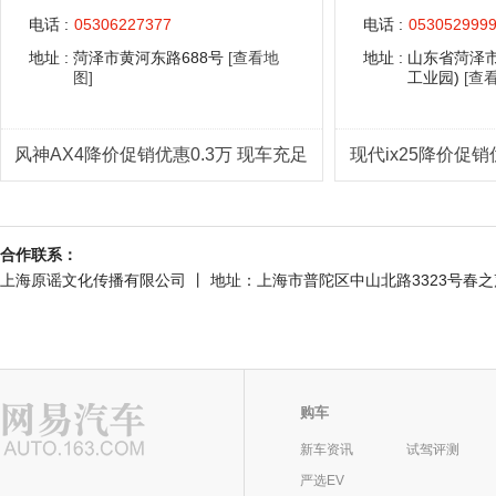
电话 :
05306227377
电话 :
053052999
地址 :
菏泽市黄河东路688号
[查看地
地址 :
山东省菏泽
图]
工业园)
[查
风神AX4降价促销优惠0.3万 现车充足
现代ix25降价促销
合作联系：
上海原谣文化传播有限公司 丨 地址：上海市普陀区中山北路3323号春之声大厦301室
购车
新车资讯
试驾评测
严选EV