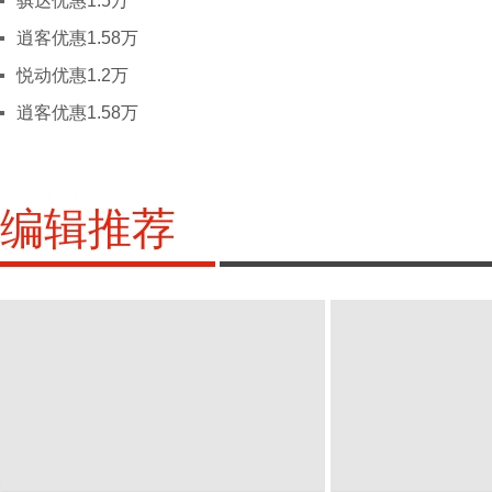
骐达优惠1.5万
四川
成都
绵阳
德阳
乐山
雅
逍客优惠1.58万
X
西藏
拉萨
悦动优惠1.2万
新疆
乌鲁木齐
克拉玛依
阿克苏
逍客优惠1.58万
Y
云南
昆明
玉溪
丽江
文山
大
保山
临沧
楚雄
迪庆
怒
红河
编辑推荐
Z
浙江
杭州
宁波
温州
嘉兴
金